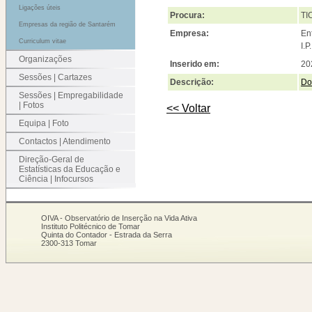
Ligações úteis
Procura:
TI
Empresas da região de Santarém
Empresa:
En
Curriculum vitae
I.P
Organizações
Inserido em:
20
Sessões | Cartazes
Descrição:
Do
Sessões | Empregabilidade
| Fotos
<< Voltar
Equipa | Foto
Contactos | Atendimento
Direção-Geral de
Estatísticas da Educação e
Ciência | Infocursos
OIVA - Observatório de Inserção na Vida Ativa
Instituto Politécnico de Tomar
Quinta do Contador - Estrada da Serra
2300-313 Tomar