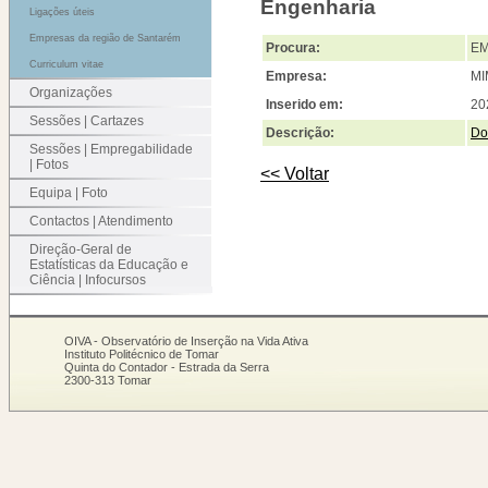
Engenharia
Ligações úteis
Empresas da região de Santarém
Procura:
EM
Curriculum vitae
Empresa:
MI
Organizações
Inserido em:
20
Sessões | Cartazes
Descrição:
Do
Sessões | Empregabilidade
| Fotos
<< Voltar
Equipa | Foto
Contactos | Atendimento
Direção-Geral de
Estatísticas da Educação e
Ciência | Infocursos
OIVA - Observatório de Inserção na Vida Ativa
Instituto Politécnico de Tomar
Quinta do Contador - Estrada da Serra
2300-313 Tomar