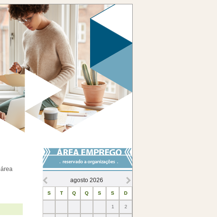
 área
agosto
2026
S
T
Q
Q
S
S
D
1
2