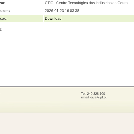
sa:
CTIC - Centro Tecnológico das Indústrias do Couro
do em:
2026-01-23 16:03:38
ção:
Download
r
a
Tel: 249 328 100
email: oiva@ipt.pt