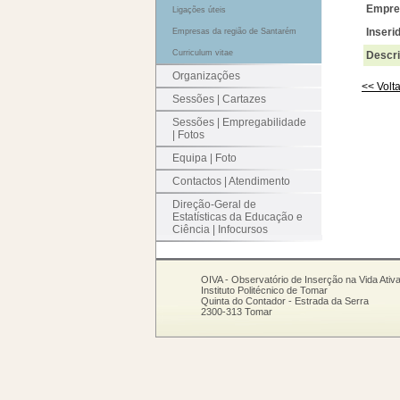
Empre
Ligações úteis
Inseri
Empresas da região de Santarém
Curriculum vitae
Descri
Organizações
<< Volta
Sessões | Cartazes
Sessões | Empregabilidade
| Fotos
Equipa | Foto
Contactos | Atendimento
Direção-Geral de
Estatísticas da Educação e
Ciência | Infocursos
OIVA - Observatório de Inserção na Vida Ativ
Instituto Politécnico de Tomar
Quinta do Contador - Estrada da Serra
2300-313 Tomar