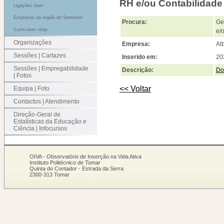
RH e/ou Contabilidade
Ligações úteis
Empresas da região de Santarém
Procura:
Ge
Curriculum vitae
e/
Organizações
Empresa:
Alb
Sessões | Cartazes
Inserido em:
20
Sessões | Empregabilidade
Descrição:
Do
| Fotos
<< Voltar
Equipa | Foto
Contactos | Atendimento
Direção-Geral de
Estatísticas da Educação e
Ciência | Infocursos
OIVA - Observatório de Inserção na Vida Ativa
Instituto Politécnico de Tomar
Quinta do Contador - Estrada da Serra
2300-313 Tomar